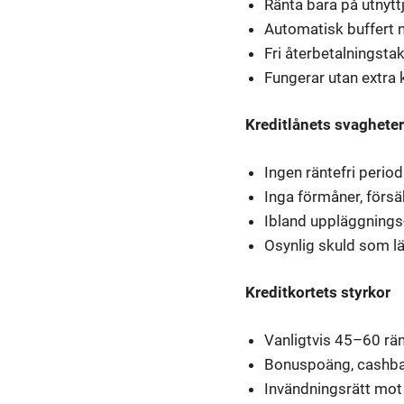
Ränta bara på utnyttj
Automatisk buffert 
Fri återbetalningstak
Fungerar utan extra 
Kreditlånets svagheter
Ingen räntefri period
Inga förmåner, försä
Ibland uppläggnings-
Osynlig skuld som lä
Kreditkortets styrkor
Vanligtvis 45–60 rän
Bonuspoäng, cashba
Invändningsrätt mot 