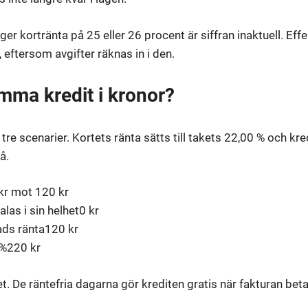
er kortränta på 25 eller 26 procent är siffran inaktuell. Eff
 eftersom avgifter räknas in i den.
mma kredit i kronor?
 tre scenarier. Kortets ränta sätts till takets 22,00 % och kre
å.
kr mot 120 kr
alas i sin helhet
0 kr
ads ränta
120 kr
 %
220 kr
et. De räntefria dagarna gör krediten gratis när fakturan beta