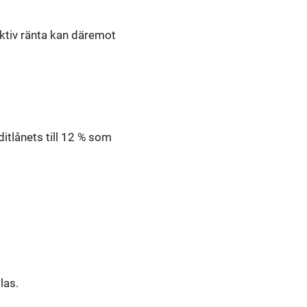
ektiv ränta kan däremot
ditlånets till 12 % som
las.