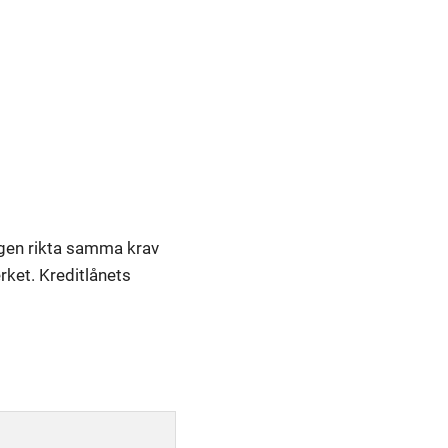
agen rikta samma krav
ket. Kreditlånets