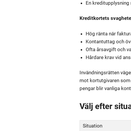
En kreditupplysning r
Kreditkortets svaghete
Hög ränta när faktur
Kontantuttag och öve
Ofta årsavgift och v
Hårdare krav vid an
Invändningsrätten väge
mot kortutgivaren som 
pengar blir vanliga kon
Välj efter sit
Situation