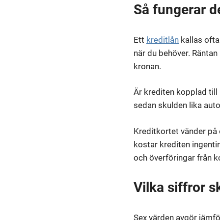
Så fungerar d
Ett
kreditlån
kallas ofta
när du behöver. Räntan 
kronan.
Är krediten kopplad til
sedan skulden lika aut
Kreditkortet vänder på 
kostar krediten ingentin
och överföringar från ko
Vilka siffror s
Sex värden avgör jämför