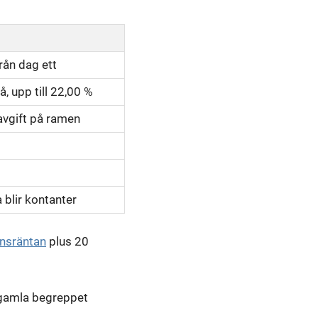
från dag ett
å, upp till 22,00 %
avgift på ramen
 blir kontanter
ensräntan
plus 20
 gamla begreppet