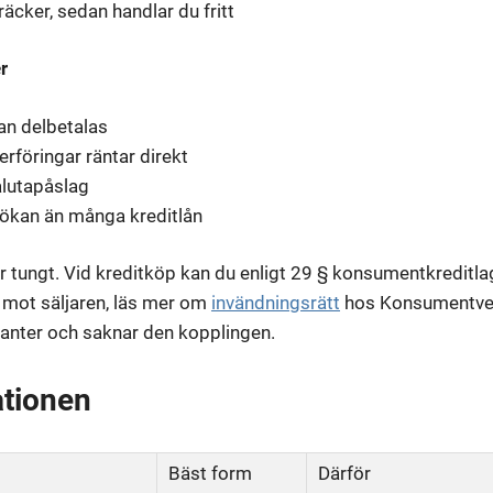
äcker, sedan handlar du fritt
r
an delbetalas
rföringar räntar direkt
alutapåslag
sökan än många kreditlån
r tungt. Vid kreditköp kan du enligt 29 § konsumentkreditl
mot säljaren, läs mer om
invändningsrätt
hos Konsumentver
tanter och saknar den kopplingen.
uationen
Bäst form
Därför