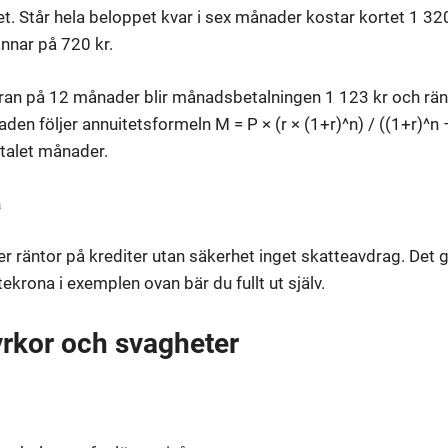
t. Står hela beloppet kvar i sex månader kostar kortet 1 320 
annar på 720 kr.
uran på 12 månader blir månadsbetalningen 1 123 kr och rä
en följer annuitetsformeln M = P × (r × (1+r)^n) / ((1+r)^n − 
talet månader.
a
r räntor på krediter utan säkerhet inget skatteavdrag. Det g
tekrona i exemplen ovan bär du fullt ut själv.
rkor och svagheter