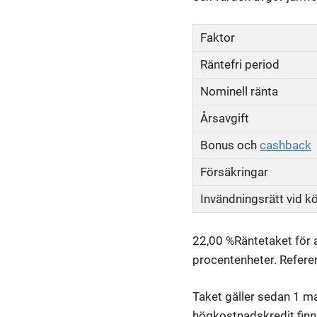
Faktor
Räntefri period
Nominell ränta
Årsavgift
Bonus och
cashback
Försäkringar
Invändningsrätt vid k
22,00 %
Räntetaket för 
procentenheter. Referen
Taket gäller sedan 1 m
högkostnadskredit finns