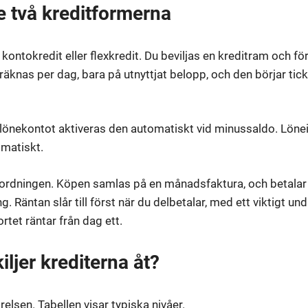
e två kreditformerna
 kontokredit eller flexkredit. Du beviljas en kreditram och för
räknas per dag, bara på utnyttjat belopp, och den börjar tick
l lönekontot aktiveras den automatiskt vid minussaldo. Löne
omatiskt.
ordningen. Köpen samlas på en månadsfaktura, och betalar d
g. Räntan slår till först när du delbetalar, med ett viktigt u
rtet räntar från dag ett.
kiljer krediterna åt?
elsen. Tabellen visar typiska nivåer.