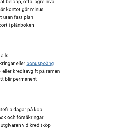
at belopp, ofta lägre nivå
när kontot går minus
t utan fast plan
kort i plånboken
 alls
kringar eller
bonuspoäng
 eller kreditavgift på ramen
tt blir permanent
tefria dagar på köp
ck och försäkringar
utgivaren vid kreditköp