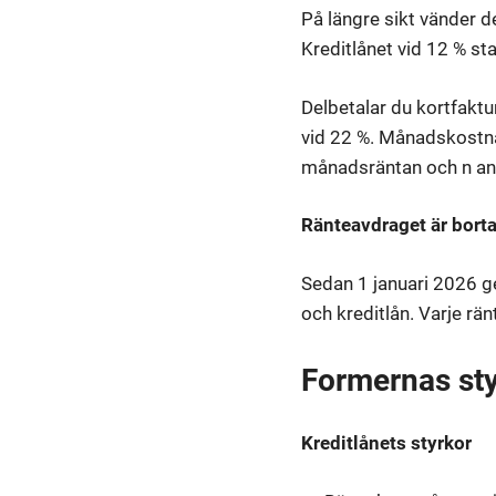
På längre sikt vänder de
Kreditlånet vid 12 % st
Delbetalar du kortfakt
vid 22 %. Månadskostnad
månadsräntan och n an
Ränteavdraget är bort
Sedan 1 januari 2026 ge
och kreditlån. Varje rän
Formernas sty
Kreditlånets styrkor