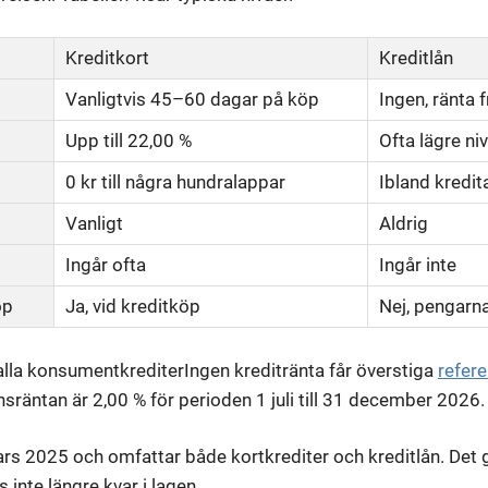
Kreditkort
Kreditlån
Vanligtvis 45–60 dagar på köp
Ingen, ränta 
Upp till 22,00 %
Ofta lägre niv
0 kr till några hundralappar
Ibland kredit
Vanligt
Aldrig
Ingår ofta
Ingår inte
öp
Ja, vid kreditköp
Nej, pengarna
alla konsumentkrediter
Ingen kreditränta får överstiga
refer
sräntan är 2,00 % för perioden 1 juli till 31 december 2026.
ars 2025 och omfattar både kortkrediter och kreditlån. Det
 inte längre kvar i lagen.