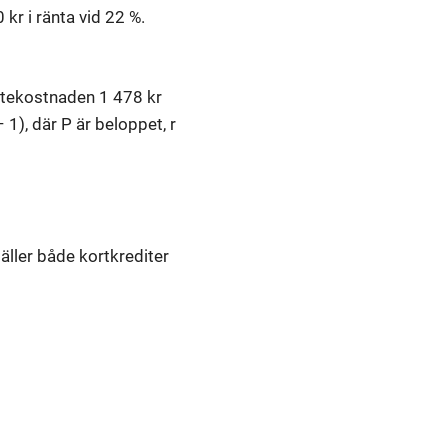
kr i ränta vid 22 %.
ntekostnaden 1 478 kr
1), där P är beloppet, r
äller både kortkrediter