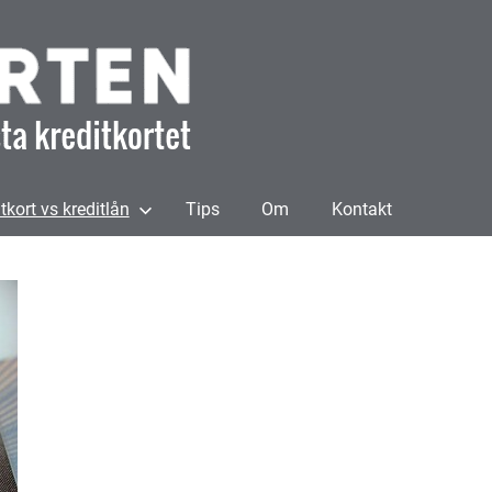
Bästa
kreditkorten
tkort vs kreditlån
Tips
Om
Kontakt