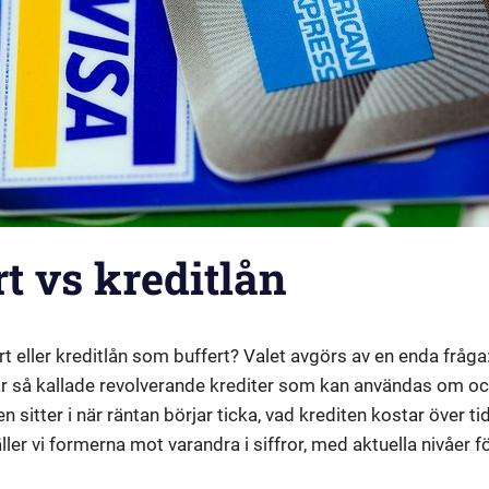
t vs kreditlån
rt eller kreditlån som buffert? Valet avgörs av en enda fråg
är så kallade revolverande krediter som kan användas om och
en sitter i när räntan börjar ticka, vad krediten kostar över t
ler vi formerna mot varandra i siffror, med aktuella nivåer f