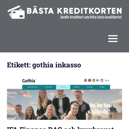
Hoppa
till
innehåll
Jämför
Bästa
kreditkort
och
kreditkorten
MENY
hitta
bästa
kreditkortet
Etikett:
gothia inkasso