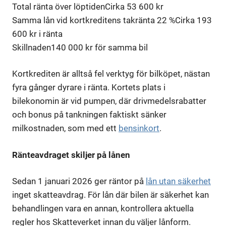
Total ränta över löptiden
Cirka 53 600 kr
Samma lån vid kortkreditens takränta 22 %
Cirka 193
600 kr i ränta
Skillnaden
140 000 kr för samma bil
Kortkrediten är alltså fel verktyg för bilköpet, nästan
fyra gånger dyrare i ränta. Kortets plats i
bilekonomin är vid pumpen, där drivmedelsrabatter
och bonus på tankningen faktiskt sänker
milkostnaden, som med ett
bensinkort
.
Ränteavdraget skiljer på lånen
Sedan 1 januari 2026 ger räntor på
lån utan säkerhet
inget skatteavdrag. För lån där bilen är säkerhet kan
behandlingen vara en annan, kontrollera aktuella
regler hos Skatteverket innan du väljer lånform.