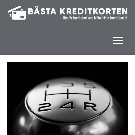
Hoppa
till
innehåll
Jämför
Bästa
kreditkort
och
kreditkorten
MENY
hitta
bästa
kreditkortet