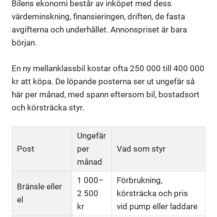
Bilens ekonomi består av inköpet med dess
värdeminskning, finansieringen, driften, de fasta
avgifterna och underhållet. Annonspriset är bara
början.
En ny mellanklassbil kostar ofta 250 000 till 400 000
kr att köpa. De löpande posterna ser ut ungefär så
här per månad, med spann eftersom bil, bostadsort
och körsträcka styr.
Ungefär
Post
per
Vad som styr
månad
1 000–
Förbrukning,
Bränsle eller
2 500
körsträcka och pris
el
kr
vid pump eller laddare