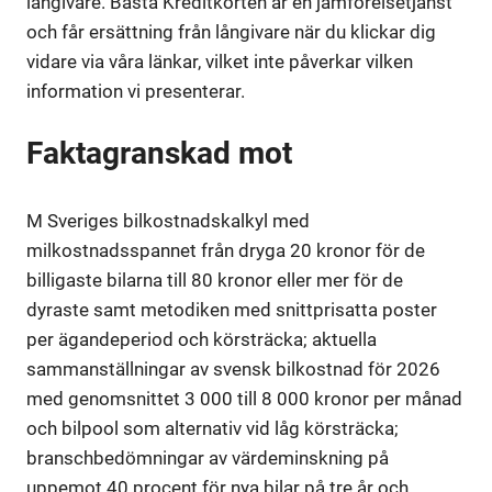
långivare. Bästa Kreditkorten är en jämförelsetjänst
och får ersättning från långivare när du klickar dig
vidare via våra länkar, vilket inte påverkar vilken
information vi presenterar.
Faktagranskad mot
M Sveriges bilkostnadskalkyl med
milkostnadsspannet från dryga 20 kronor för de
billigaste bilarna till 80 kronor eller mer för de
dyraste samt metodiken med snittprisatta poster
per ägandeperiod och körsträcka; aktuella
sammanställningar av svensk bilkostnad för 2026
med genomsnittet 3 000 till 8 000 kronor per månad
och bilpool som alternativ vid låg körsträcka;
branschbedömningar av värdeminskning på
uppemot 40 procent för nya bilar på tre år och