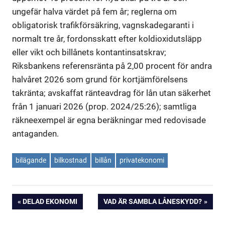
ungefär halva värdet på fem år; reglerna om
obligatorisk trafikförsäkring, vagnskadegaranti i
normalt tre år, fordonsskatt efter koldioxidutsläpp
eller vikt och billånets kontantinsatskrav;
Riksbankens referensränta på 2,00 procent för andra
halvåret 2026 som grund för kortjämförelsens
takränta; avskaffat ränteavdrag för lån utan säkerhet
från 1 januari 2026 (prop. 2024/25:26); samtliga
räkneexempel är egna beräkningar med redovisade
antaganden.
bilägande
bilkostnad
billån
privatekonomi
Inläggsnavigering
FÖREGÅENDE
NÄSTA
DELAD EKONOMI
VAD ÄR SAMBLA LÅNESKYDD?
INLÄGG:
INLÄGG: