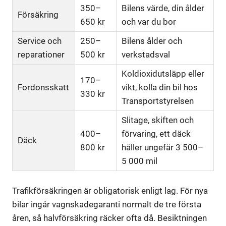
350–
Bilens värde, din ålder
Försäkring
650 kr
och var du bor
Service och
250–
Bilens ålder och
reparationer
500 kr
verkstadsval
Koldioxidutsläpp eller
170–
Fordonsskatt
vikt, kolla din bil hos
330 kr
Transportstyrelsen
Slitage, skiften och
400–
förvaring, ett däck
Däck
800 kr
håller ungefär 3 500–
5 000 mil
Trafikförsäkringen är obligatorisk enligt lag. För nya
bilar ingår vagnskadegaranti normalt de tre första
åren, så halvförsäkring räcker ofta då. Besiktningen