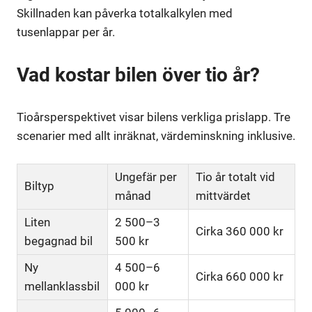
Skillnaden kan påverka totalkalkylen med
tusenlappar per år.
Vad kostar bilen över tio år?
Tioårsperspektivet visar bilens verkliga prislapp. Tre
scenarier med allt inräknat, värdeminskning inklusive.
Ungefär per
Tio år totalt vid
Biltyp
månad
mittvärdet
Liten
2 500–3
Cirka 360 000 kr
begagnad bil
500 kr
Ny
4 500–6
Cirka 660 000 kr
mellanklassbil
000 kr